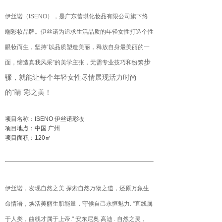
伊丝诺（ISENO），是广东蕾琪化妆品有限公司旗下终
端彩妆品牌。伊丝诺为追求生活品质的年轻女性打造个性
眼妆而生，坚持“以品质塑造美丽，释放自身最美丽的一
步
面，缔造真我风采”的美学主张，无需专业技巧和纷繁
骤，就能让每个年轻女性尽情展现活力时尚
的“睛”彩之美！
项目名称：ISENO 伊丝诺彩妆
项目地点：中国 广州
项目面积：120㎡
伊丝诺，发现自然之美.探索自然万物之道，还原万象生
命情语，焕活美丽生肌能量，守候自己永恒魅力. “直线属
于人类，曲线才属于上帝." 安东尼奥.高迪 . 自然之灵，